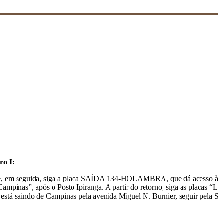
ro I:
al e, em seguida, siga a placa SAÍDA 134-HOLAMBRA, que dá acesso 
inas”, após o Posto Ipiranga. A partir do retorno, siga as placas “La
 está saindo de Campinas pela avenida Miguel N. Burnier, seguir pela