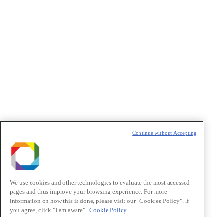
[Inscrições encerradas] Oportunidade de Bolsa de TT-V FAPESP
no CNPEM – Transporte Eletrônico e Propriedades Elétricas dos
Materiais
abril 17, 2026
Continue without Accepting
We use cookies and other technologies to evaluate the most accessed
pages and thus improve your browsing experience. For more
information on how this is done, please visit our "Cookies Policy". If
you agree, click "I am aware".
Cookie Policy