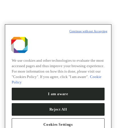
Continue without Accepting
We use cookies and other technologies to evaluate the most
accessed pages and thus improve your browsing experience.
For more information on how this is done, please visit our
"Cookies Policy". If you agree, click "I am aware".
Cookie
Policy
I am aware
Reject All
Cookies Settings