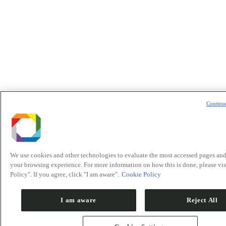
Continu
We use cookies and other technologies to evaluate the most accessed pages an
your browsing experience. For more information on how this is done, please vis
Policy". If you agree, click "I am aware".
Cookie Policy
I am aware
Reject All