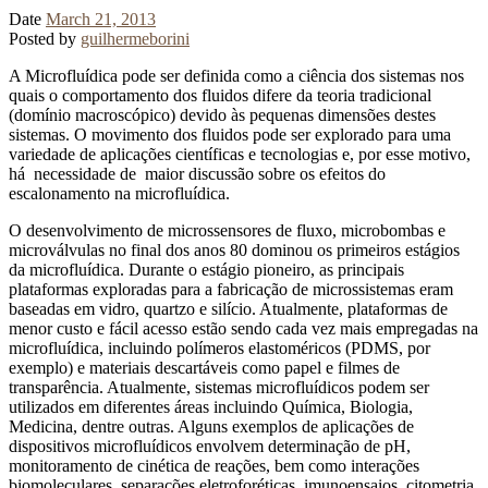
Date
March 21, 2013
Posted by
guilhermeborini
A Microfluídica pode ser definida como a ciência dos sistemas nos
quais o comportamento dos fluidos difere da teoria tradicional
(domínio macroscópico) devido às pequenas dimensões destes
sistemas. O movimento dos fluidos pode ser explorado para uma
variedade de aplicações científicas e tecnologias e, por esse motivo,
há necessidade de maior discussão sobre os efeitos do
escalonamento na microfluídica.
O desenvolvimento de microssensores de fluxo, microbombas e
microválvulas no final dos anos 80 dominou os primeiros estágios
da microfluídica. Durante o estágio pioneiro, as principais
plataformas exploradas para a fabricação de microssistemas eram
baseadas em vidro, quartzo e silício. Atualmente, plataformas de
menor custo e fácil acesso estão sendo cada vez mais empregadas na
microfluídica, incluindo polímeros elastoméricos (PDMS, por
exemplo) e materiais descartáveis como papel e filmes de
transparência. Atualmente, sistemas microfluídicos podem ser
utilizados em diferentes áreas incluindo Química, Biologia,
Medicina, dentre outras. Alguns exemplos de aplicações de
dispositivos microfluídicos envolvem determinação de pH,
monitoramento de cinética de reações, bem como interações
biomoleculares, separações eletroforéticas, imunoensaios, citometria