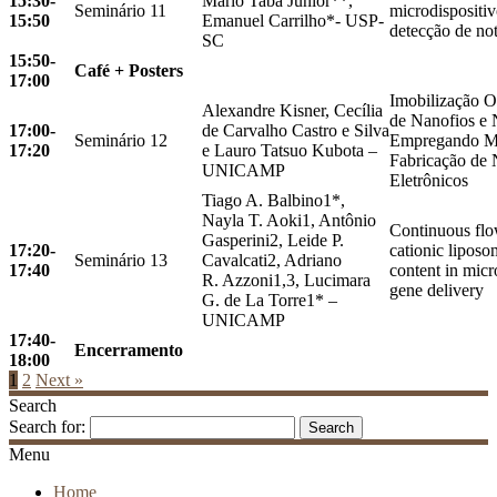
15:30-
Mario Taba Junior**,
Seminário 11
microdispositiv
15:50
Emanuel Carrilho*- USP-
detecção de not
SC
15:50-
Café + Posters
17:00
Imobilização O
Alexandre Kisner, Cecília
de Nanofios e
17:00-
de Carvalho Castro e Silva
Seminário 12
Empregando Mic
17:20
e Lauro Tatsuo Kubota –
Fabricação de 
UNICAMP
Eletrônicos
Tiago A. Balbino1*,
Nayla T. Aoki1, Antônio
Continuous flo
Gasperini2, Leide P.
17:20-
cationic liposo
Seminário 13
Cavalcati2, Adriano
17:40
content in micr
R. Azzoni1,3, Lucimara
gene delivery
G. de La Torre1* –
UNICAMP
17:40-
Encerramento
18:00
1
2
Next »
Search
Search for:
Menu
Home