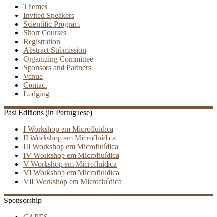
Themes
Invited Speakers
Scientific Program
Short Courses
Registration
Abstract Submission
Organizing Committee
Sponsors and Partners
Venue
Contact
Lodging
Past Editions (in Portuguese)
I Workshop em Microfluídica
II Workshop em Microfluídica
III Workshop em Microfluídica
IV Workshop em Microfluídica
V Workshop em Microfluídica
VI Workshop em Microfluídica
VII Workshop em Microfluídica
Sponsorship
CAPES