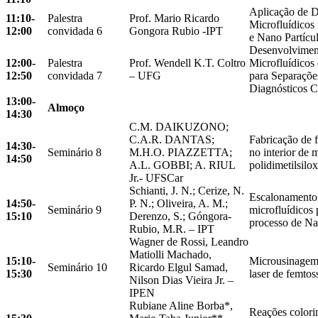
Aplicação de D
11:10-
Palestra
Prof. Mario Ricardo
Microfluídicos
12:00
convidada 6
Gongora Rubio -IPT
e Nano Partícu
Desenvolvimen
12:00-
Palestra
Prof. Wendell K.T. Coltro
Microfluídicos
12:50
convidada 7
– UFG
para Separações
Diagnósticos C
13:00-
Almoço
14:30
C.M. DAIKUZONO;
C.A.R. DANTAS;
Fabricação de 
14:30-
Seminário 8
M.H.O. PIAZZETTA;
no interior de 
14:50
A.L. GOBBI; A. RIUL
polidimetilsilo
Jr.- UFSCar
Schianti, J. N.; Cerize, N.
Escalonamento 
14:50-
P. N.; Oliveira, A. M.;
Seminário 9
microfluídicos 
15:10
Derenzo, S.; Góngora-
processo de Na
Rubio, M.R. – IPT
Wagner de Rossi, Leandro
Matiolli Machado,
15:10-
Microusinagem 
Seminário 10
Ricardo Elgul Samad,
15:30
laser de femto
Nilson Dias Vieira Jr. –
IPEN
Rubiane Aline Borba*,
Reações colori