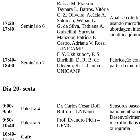
Raíssa M. Frasson,
Taynara L. Barros, Vitória
C. Z. Oliveira, Acácia A.
Análise colorim
Salomão, Willian L.
17:20-
usando microfl
Seminário 6
G. da Silva, Tathiana A.
17:40
abordagem inte
Guizellini, Suryyia
científica júnio
Manzoor, Patrícia P.
Castro, Adriana V. Rossi
_UNICAMP
F. Y. Ushikubo*, F. S.
17:40-
Birribilli, D. R. B. de
Fabricação con
Seminário 7
18:00
Oliveira, R. L. Cunha -
partir da microf
UNICAMP
Dia 20- sexta
9:00-
Dr. Carlos Cesar Boff
Sensores base
Palestra 4
9:50
Buffon – LNNano
nanomembranas
Desenvolviment
9:50-
Prof. Evandro Picin –
Palestra 5
microfluídicos 
10:40
UFMG
xurografia
10:40-
Café
11:10