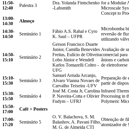
11:50-
Dra. Yolanda Fintschenko
for a Modular 
Palestra 3
12:40
-Labsmith
Microscale Sys
Concept to Pro
13:00-
Almoço
14:30
Microbomba bi
14:30-
Fábio A.S. Rahal e Cyro
Seminário 1
reversão de flu
14:50
K. Saul – UFPR
utilizando válv
Gerson Francisco Duarte
Junior, Camilla Benevides
Avaliação de 
14:50-
Freitas, Eulício de Oliveira
comercial para 
Seminário 2
15:10
Lobo Júnior e Wendell
ânions e carbo
Karlos Tomazelli Coltro -
de eletroforese
UFG
Samuel Arruda Arcanjo,
15:10-
Preparação de 
Seminário 3
Alvaro Vianna Novaes de
15:30
partir de dispo
Carvalho Teixeira -UFV
José M. Costa Jr, Carolina
Infrared Ther
15:30-
Seminário 4
P. Naveira-Cotta e Olivier
Processing in t
15:50
Fudym – UFRJ
Polymeric Mic
15:50-
Café + Posters
17:00
O. V. Balachova, S. M.
17:00-
Obtenção de fi
Seminário 5
Balashov, A. Pavani Filho,
17:20
atomizador d
M. G. de Almeida CTI