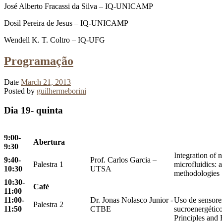
José Alberto Fracassi da Silva – IQ-UNICAMP
Dosil Pereira de Jesus – IQ-UNICAMP
Wendell K. T. Coltro – IQ-UFG
Programação
Date
March 21, 2013
Posted by
guilhermeborini
Dia 19- quinta
9:00-
Abertura
9:30
Integration of 
9:40-
Prof. Carlos Garcia –
Palestra 1
microfluidics: 
10:30
UTSA
methodologies
10:30-
Café
11:00
11:00-
Dr. Jonas Nolasco Junior -
Uso de sensore
Palestra 2
11:50
CTBE
sucroenergétic
Principles and