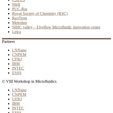
Shell
PUC-Rio
Royal Society of Chemistry (RSC)
ReoTerm
Metrohm
NBIC valley – Elveflow Microfluidic innovation center
Leica
Partners
LNNano
CNPEM
UFRJ
IBM
INTEC
ESSS
© VIII Workshop in Microfluidics
LNNano
CNPEM
UFRJ
IBM
INTEC
ESSS