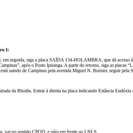
ro I:
al e, em seguida, siga a placa SAÍDA 134-HOLAMBRA, que dá acesso 
inas”, após o Posto Ipiranga. A partir do retorno, siga as placas “La
 está saindo de Campinas pela avenida Miguel N. Burnier, seguir pela
rada da Rhodia. Entrar à direita na placa indicando Estância Eudóxia / 
os, vai no sentido CPQD, e pára em frente ao LNLS.