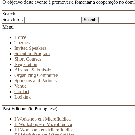
O objetivo deste evento é promover e fomentar a cooperação no domíni
Search
Search for:
Menu
Home
Themes
Invited Speakers
Scientific Program
Short Courses
Registration
Abstract Submission
Organizing Committee
Sponsors and Partners
Venue
Contact
Lodging
Past Editions (in Portuguese)
I Workshop em Microfluídica
II Workshop em Microfluídica
III Workshop em Microfluídica