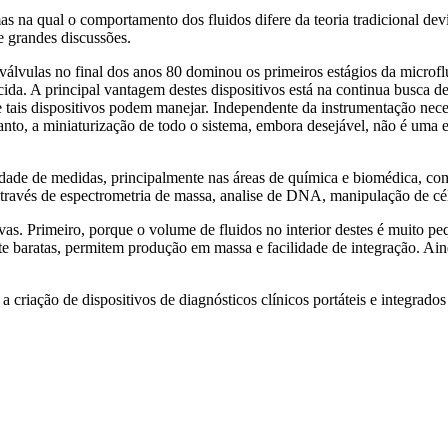
as na qual o comportamento dos fluidos difere da teoria tradicional dev
e grandes discussões.
lvulas no final dos anos 80 dominou os primeiros estágios da microflu
ecida. A principal vantagem destes dispositivos está na continua busca
tais dispositivos podem manejar. Independente da instrumentação necessá
anto, a miniaturização de todo o sistema, embora desejável, não é uma e
dade de medidas, principalmente nas áreas de química e biomédica, como
 através de espectrometria de massa, analise de DNA, manipulação de cél
vas. Primeiro, porque o volume de fluidos no interior destes é muito pequ
ente baratas, permitem produção em massa e facilidade de integração. A
 a criação de dispositivos de diagnósticos clínicos portáteis e integrad