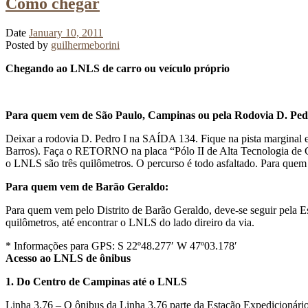
Como chegar
Date
January 10, 2011
Posted by
guilhermeborini
Chegando ao LNLS de carro ou veículo próprio
Para quem vem de São Paulo, Campinas ou pela Rodovia D. Ped
Deixar a rodovia D. Pedro I na SAÍDA 134. Fique na pista margin
Barros). Faça o RETORNO na placa “Pólo II de Alta Tecnologia de Camp
o LNLS são três quilômetros. O percurso é todo asfaltado. Para quem
Para quem vem de Barão Geraldo:
Para quem vem pelo Distrito de Barão Geraldo, deve-se seguir pela Est
quilômetros, até encontrar o LNLS do lado direiro da via.
* Informações para GPS: S 22º48.277′ W 47º03.178′
Acesso ao LNLS de ônibus
1. Do Centro de Campinas até o LNLS
Linha 3.76 – O ônibus da Linha 3.76 parte da Estação Expedicionári