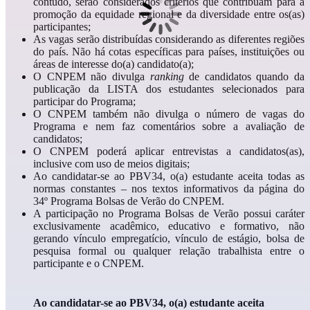
contudo, serão considerados critérios que contribuam para a
promoção da equidade regional e da diversidade entre os(as)
participantes;
As vagas serão distribuídas considerando as diferentes regiões
do país.
Não há cotas específicas para países, instituições ou
áreas de interesse do(a) candidato(a);
O CNPEM não divulga
ranking
de candidatos quando da
publicação da LISTA dos estudantes selecionados para
participar do Programa;
O CNPEM também não divulga o número de vagas do
Programa e nem faz comentários sobre a avaliação de
candidatos;
O CNPEM poderá aplicar entrevistas a candidatos(as),
inclusive com uso de meios digitais;
Ao candidatar-se ao
PBV34
, o(a) estudante aceita todas as
normas constantes – nos
textos informativos da página do
34º
Programa Bolsas de Verão do CNPEM.
A participação no Programa Bolsas de Verão possui caráter
exclusivamente acadêmico, educativo e formativo, não
gerando vínculo empregatício, vínculo de estágio, bolsa de
pesquisa formal ou qualquer relação trabalhista entre o
participante e o CNPEM.
Ao candidatar-se ao
PBV34
, o(a) estudante aceita