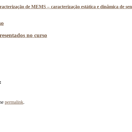
acterização de MEMS – caracterização estática e dinâmica de sen
so
resentados no curso
:
the
permalink
.