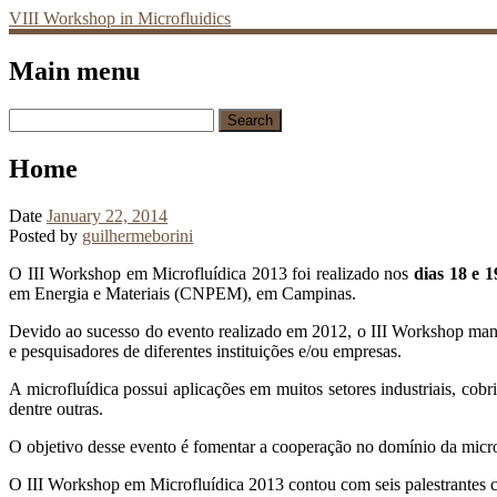
VIII Workshop in Microfluidics
Main menu
Skip
Search
to
for:
content
Home
Date
January 22, 2014
Posted by
guilhermeborini
O III Workshop em Microfluídica 2013 foi realizado nos
dias 18 e 1
em Energia e Materiais (CNPEM), em Campinas.
Devido ao sucesso do evento realizado em 2012, o III Workshop mant
e pesquisadores de diferentes instituições e/ou empresas.
A microfluídica possui aplicações em muitos setores industriais, cob
dentre outras.
O objetivo desse evento é fomentar a cooperação no domínio da microf
O III Workshop em Microfluídica 2013 contou com seis palestrantes co