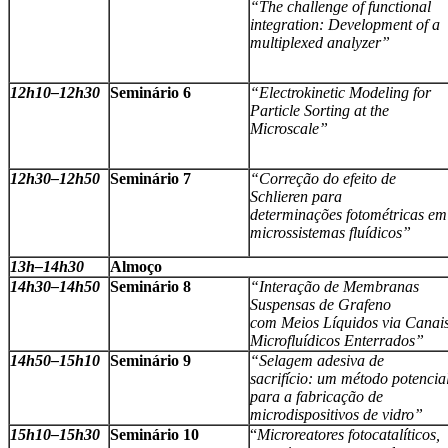
“The challenge of functional
integration: Development of a
multiplexed analyzer”
12h10
–
12h30
Seminário 6
“Electrokinetic Modeling for
Particle Sorting at the
Microscale”
12h30
–
12h50
Seminário 7
“Correção do efeito de
Schlieren para
determinações fotométricas em
microssistemas fluídicos”
13h
–
14h30
Almoço
14h30
–
14h50
Seminário 8
“Interação de Membranas
Suspensas de Grafeno
com Meios Líquidos via Canai
Microfluídicos Enterrados”
14h50
–
15h10
Seminário 9
“Selagem adesiva de
sacrifício: um método potencia
para a fabricação de
microdispositivos de vidro”
15h10
–
15h30
Seminário 10
“
Microreatores fotocatalíticos,