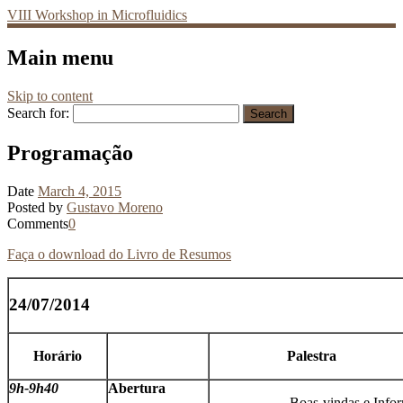
VIII Workshop in Microfluidics
Main menu
Skip to content
Search for:
Programação
Date
March 4, 2015
Posted by
Gustavo Moreno
Comments
0
Faça o download do Livro de Resumos
24/07/2014
Horário
Palestra
9h-9h40
Abertura
Boas-vindas e Info