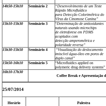
14h50-15h10
Seminário 2
“Desenvolvimento de um Teste
Rápido Microfluídico
para
Detecção Colorimétrica do
Vírus da Cinomose Canina”
15h10-
15h30
Seminário 3
“
Determinação de antioxidantes
naturais usando microchips
de eletroforese em PDMS
acoplados com
detecção amperométrica e
polaridade reversa”
15h30-15h50
Seminário 4
“
Visualização do deslocamento
imiscível água-óleo em poros de
duplo canal”
15h50-16h10
Seminário 5
“Microfluidics applied on
polymeric drug delivery systems”
16h10-17h30
Coffee Break e Apresentação d
25/07/2014
Horário
Palestra