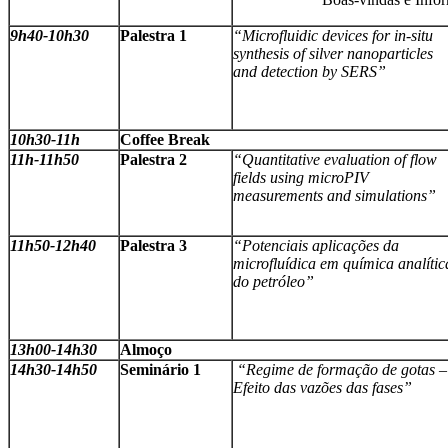
9h40-10h30
Palestra 1
“Microfluidic devices for in-situ
synthesis of silver nanoparticles
and detection by SERS”
10h30-11h
Coffee Break
11h-11h50
Palestra 2
“Quantitative evaluation of flow
fields using microPIV
measurements and simulations”
11h50-12h40
Palestra 3
“Potenciais aplicações da
microfluídica em química analític
do petróleo”
13h00-14h30
Almoço
14h30-14h50
Seminário 1
“Regime de formação de gotas –
Efeito das vazões das fases”