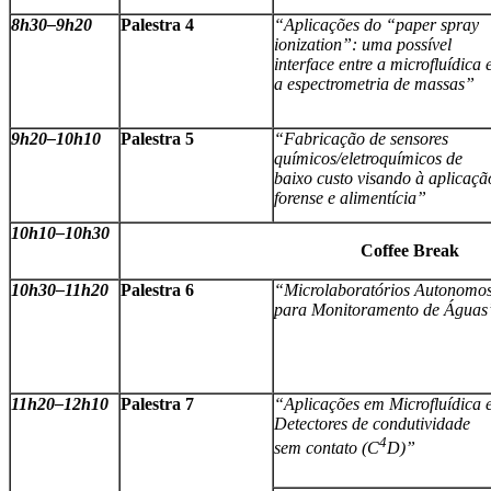
8h30–9h20
Palestra 4
“Aplicações do “paper spray
ionization”: uma possível
interface entre a microfluídica 
a espectrometria de massas”
9h20
–
10h10
Palestra 5
“Fabricação de sensores
químicos/eletroquímicos de
baixo custo visando à aplicaçã
forense e alimentícia”
10h10
–
10h30
Coffee Break
10h30
–
11h20
Palestra 6
“Microlaboratórios Autonomo
para Monitoramento de Águas
11h20
–
12h10
Palestra 7
“Aplicações em Microfluídica 
Detectores de condutividade
4
sem contato (C
D)”