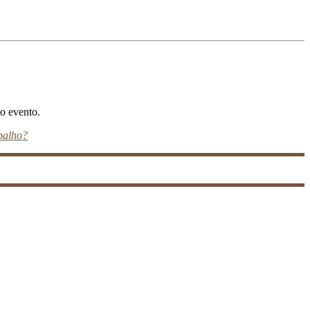
do evento.
balho?