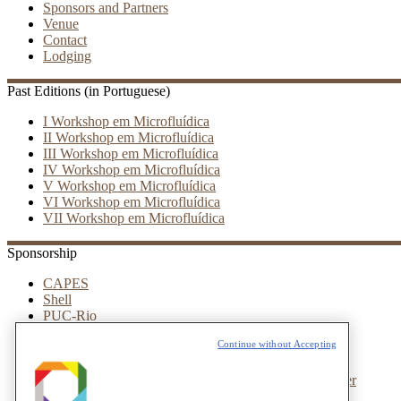
Sponsors and Partners
Venue
Contact
Lodging
Past Editions (in Portuguese)
I Workshop em Microfluídica
II Workshop em Microfluídica
III Workshop em Microfluídica
IV Workshop em Microfluídica
V Workshop em Microfluídica
VI Workshop em Microfluídica
VII Workshop em Microfluídica
Sponsorship
CAPES
Shell
PUC-Rio
Royal Society of Chemistry (RSC)
Continue without Accepting
ReoTerm
Metrohm
NBIC valley – Elveflow Microfluidic innovation center
Leica