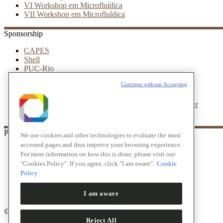
VI Workshop em Microfluídica
VII Workshop em Microfluídica
Sponsorship
CAPES
Shell
PUC-Rio
Royal Society of Chemistry (RSC)
Continue without Accepting
ReoTerm
Metrohm
NBIC valley – Elveflow Microfluidic innovation center
Leica
Partners
We use cookies and other technologies to evaluate the most
accessed pages and thus improve your browsing experience.
LNNano
For more information on how this is done, please visit our
CNPEM
"Cookies Policy". If you agree, click "I am aware".
Cookie
UFRJ
Policy
IBM
INTEC
I am aware
ESSS
© VIII Workshop in Microfluidics
Reject All