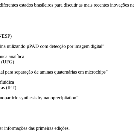
erentes estados brasileiros para discutir as mais recentes inovações ne
UNESP)
inina utilizando µPAD com detecção por imagem digital”
ica analítica
s (UFG)
al para separação de aminas quaternárias em microchips”
fluídica
cas (IPT)
oparticle synthesis by nanoprecipitation”
r informações das primeiras edições.