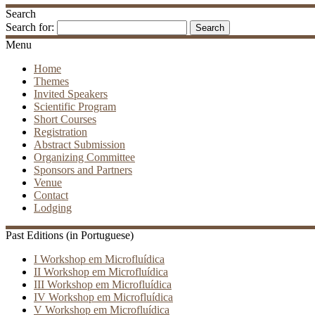
Search
Search for:
Menu
Home
Themes
Invited Speakers
Scientific Program
Short Courses
Registration
Abstract Submission
Organizing Committee
Sponsors and Partners
Venue
Contact
Lodging
Past Editions (in Portuguese)
I Workshop em Microfluídica
II Workshop em Microfluídica
III Workshop em Microfluídica
IV Workshop em Microfluídica
V Workshop em Microfluídica