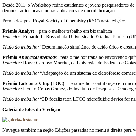
Desde 2011, o Workshop reúne estudantes e jovens pesquisadores de dif
demonstrar técnicas e outras aplicações de microfabricação.
Premiados pela Royal Society of Chemistry (RSC) nesta edição:
Prêmio Analyst
– para o melhor trabalho em bioanalítica
Vencedor:
Eduardo L. Rossini, da Universidade Estadual Paulista (
Título do trabalho:
“Determinação simultânea de acido úrico e creat
Prêmio
Analytical Methods
–para o melhor trabalho envolvendo quím
Vencedor:
Roger Cardoso Moreira, da Universidade Federal de Goiá
Título do trabalho:
“Adaptação de um sistema de eletroforese comerci
Prêmio Lab-on-a-Chip (LOC)
– para melhor contribuição em micro
Vencedor:
Houari Cobas Gomez, do Instituto de Pesquisas Tecnológi
Título do trabalho:
“3D focalization LTCC microfluidic device for nan
Galeria de fotos da V edição
Navegue também na seção Edições passadas no menu à direita para ve