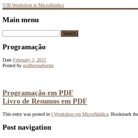
VIII Workshop in Microfluidics
Main menu
Skip
Search
to
for:
content
Programação
Date
February 3, 2011
Posted by
guilhermeborini
Programação em PDF
Livro de Resumos em PDF
This entry was posted in
I Workshop em Microfluídica
. Bookmark th
Post navigation