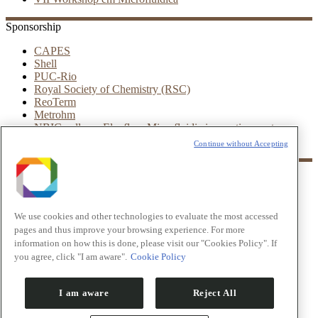
Sponsorship
CAPES
Shell
PUC-Rio
Royal Society of Chemistry (RSC)
ReoTerm
Metrohm
NBIC valley – Elveflow Microfluidic innovation center
Leica
Continue without Accepting
Partners
LNNano
CNPEM
We use cookies and other technologies to evaluate the most accessed
UFRJ
pages and thus improve your browsing experience. For more
IBM
INTEC
information on how this is done, please visit our "Cookies Policy". If
ESSS
you agree, click "I am aware".
Cookie Policy
© VIII Workshop in Microfluidics
I am aware
Reject All
LNNano
CNPEM