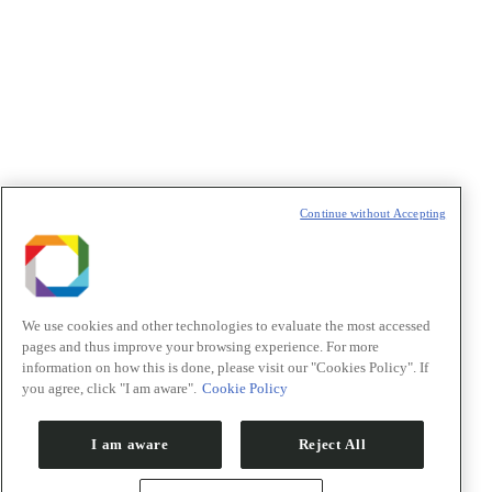
t
T
Continue without Accepting
We use cookies and other technologies to evaluate the most accessed
pages and thus improve your browsing experience. For more
information on how this is done, please visit our "Cookies Policy". If
you agree, click "I am aware".
Cookie Policy
I am aware
Reject All